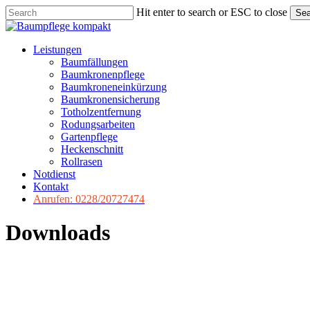
Skip
Hit enter to search or ESC to close
Sea
to
Close
main
Search
content
Menu
Leistungen
Baumfällungen
Baumkronenpflege
Baumkroneneinkürzung
Baumkronensicherung
Totholzentfernung
Rodungsarbeiten
Gartenpflege
Heckenschnitt
Rollrasen
Notdienst
Kontakt
Anrufen: 0228/20727474
Downloads