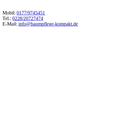
Mobil:
0177/9745451
Tel.:
0228/20727474
E-Mail:
info@baumpflege-kompakt.de